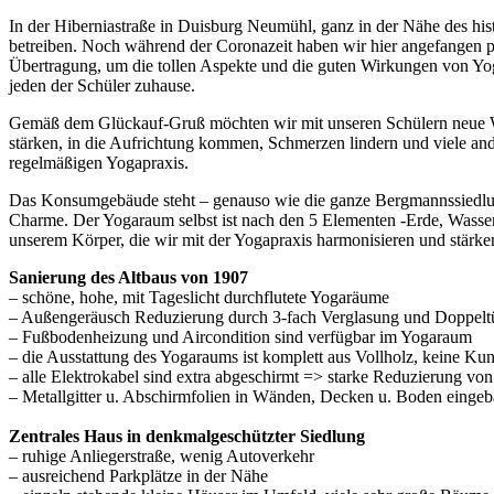
In der Hiberniastraße in Duisburg Neumühl, ganz in der Nähe des hi
betreiben. Noch während der Coronazeit haben wir hier angefangen per
Übertragung, um die tollen Aspekte und die guten Wirkungen von Yo
jeden der Schüler zuhause.
Gemäß dem Glückauf-Gruß möchten wir mit unseren Schülern neue Wege
stärken, in die Aufrichtung kommen, Schmerzen lindern und viele ande
regelmäßigen Yogapraxis.
Das Konsumgebäude steht – genauso wie die ganze Bergmannssiedlung 
Charme. Der Yogaraum selbst ist nach den 5 Elementen -Erde, Wasser,
unserem Körper, die wir mit der Yogapraxis harmonisieren und stärke
Sanierung des Altbaus von 1907
– schöne, hohe, mit Tageslicht durchflutete Yogaräume
– Außengeräusch Reduzierung durch 3-fach Verglasung und Doppelt
– Fußbodenheizung und Aircondition sind verfügbar im Yogaraum
– die Ausstattung des Yogaraums ist komplett aus Vollholz, keine Kun
– alle Elektrokabel sind extra abgeschirmt => starke Reduzierung von
– Metallgitter u. Abschirmfolien in Wänden, Decken u. Boden eing
Zentrales Haus in denkmalgeschützter Siedlung
– ruhige Anliegerstraße, wenig Autoverkehr
– ausreichend Parkplätze in der Nähe