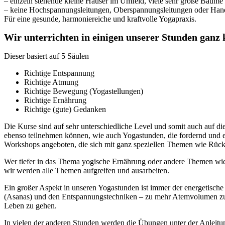
– einzeln stehende kleine Häuser im Umfeld, viele sehr große Bäume
– keine Hochspannungsleitungen, Oberspannungsleitungen oder Han
Für eine gesunde, harmoniereiche und kraftvolle Yogapraxis.
Wir unterrichten in einigen unserer Stunden ganz 
Dieser basiert auf 5 Säulen
Richtige Entspannung
Richtige Atmung
Richtige Bewegung (Yogastellungen)
Richtige Ernährung
Richtige (gute) Gedanken
Die Kurse sind auf sehr unterschiedliche Level und somit auch auf d
ebenso teilnehmen können, wie auch Yogastunden, die fordernd und e
Workshops angeboten, die sich mit ganz speziellen Themen wie Rück
Wer tiefer in das Thema yogische Ernährung oder andere Themen wie 
wir werden alle Themen aufgreifen und ausarbeiten.
Ein großer Aspekt in unseren Yogastunden ist immer der energetisch
(Asanas) und den Entspannungstechniken – zu mehr Atemvolumen zu k
Leben zu gehen.
In vielen der anderen Stunden werden die Übungen unter der Anleitun