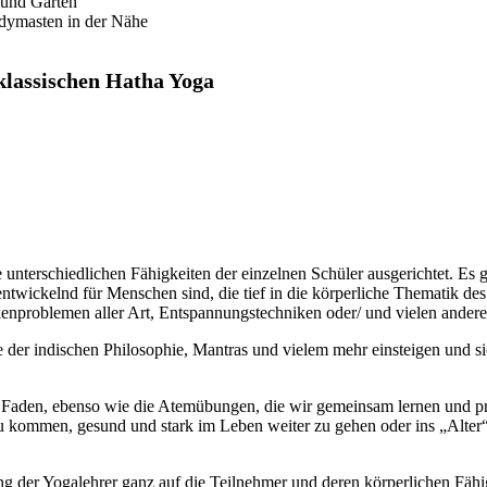
 und Gärten
dymasten in der Nähe
klassischen Hatha Yoga
ie unterschiedlichen Fähigkeiten der einzelnen Schüler ausgerichtet. E
ntwickelnd für Menschen sind, die tief in die körperliche Thematik d
enproblemen aller Art, Entspannungstechniken oder/ und vielen ander
der indischen Philosophie, Mantras und vielem mehr einsteigen und si
e Faden, ebenso wie die Atemübungen, die wir gemeinsam lernen und pr
ommen, gesund und stark im Leben weiter zu gehen oder ins „Alter“ 
g der Yogalehrer ganz auf die Teilnehmer und deren körperlichen Fähig