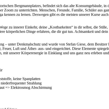
storischen Bergmannplatzes, befindet sich das alte Konsumgebäude, i
 Zoom zu unterrichten. Menschen, Freunde, Familie, Schüler aus ganz D
ga kennen zu lernen. Deswegen gibt es die meisten unserer Kurse auc
 zu innerer Einkehr, deine „Kostbarkeiten“ in dir selbst, die Stille
re körperlichen Dinge erfahren, die dir gut tun. Achtsamkeit und dein 
– unter Denkmalschutz und wurde von Stefan Giese, dem Besitzer lieb
 Feuer, Luft und Äther- aus- und eingerichtet. Diese Elemente spiegel
n, mit unserer Körperenergie in Einklang und uns ganz neu erleben und
ür
ststoffe, keine Spanplatten
 niederfrequenter Strahlung
ebaut => Elektrosmog Abschirmung